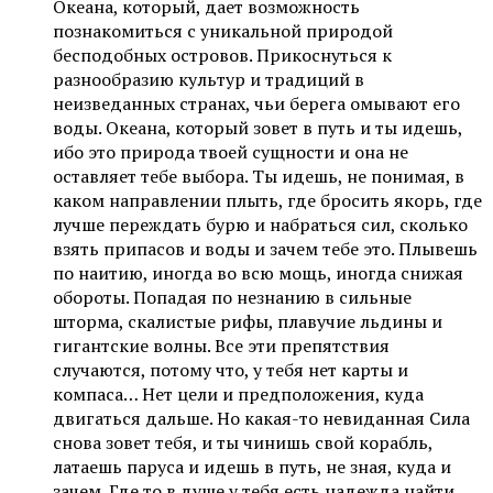
Океана, который, дает возможность
познакомиться с уникальной природой
бесподобных островов. Прикоснуться к
разнообразию культур и традиций в
неизведанных странах, чьи берега омывают его
воды. Океана, который зовет в путь и ты идешь,
ибо это природа твоей сущности и она не
оставляет тебе выбора. Ты идешь, не понимая, в
каком направлении плыть, где бросить якорь, где
лучше переждать бурю и набраться сил, сколько
взять припасов и воды и зачем тебе это. Плывешь
по наитию, иногда во всю мощь, иногда снижая
обороты. Попадая по незнанию в сильные
шторма, скалистые рифы, плавучие льдины и
гигантские волны. Все эти препятствия
случаются, потому что, у тебя нет карты и
компаса… Нет цели и предположения, куда
двигаться дальше. Но какая-то невиданная Сила
снова зовет тебя, и ты чинишь свой корабль,
латаешь паруса и идешь в путь, не зная, куда и
зачем. Где то в душе у тебя есть надежда найти