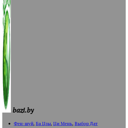
bazi.by
Фен-шуй
,
Ба Цзы
,
Ци Мень
,
Выбор Дат