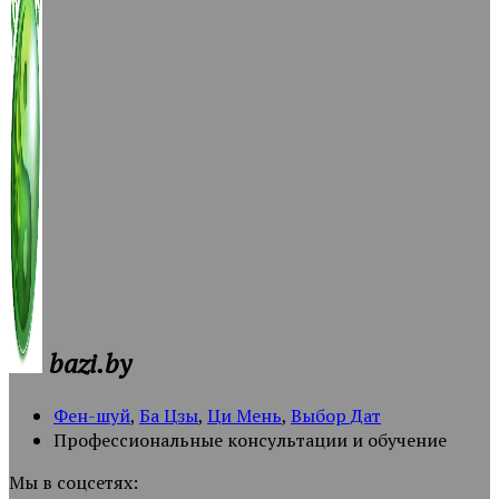
bazi.by
Фен-шуй
,
Ба Цзы
,
Ци Мень
,
Выбор Дат
Профессиональные консультации и обучение
Мы в соцсетях: