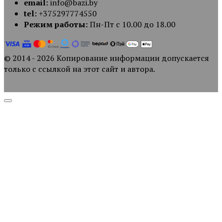
email:
info@bazi.by
tel:
+375297774550
Режим работы:
Пн-Пт с 10.00 до 18.00
© 2014 - 2026 Копирование информации допускается
только с ссылкой на этот сайт и автора.