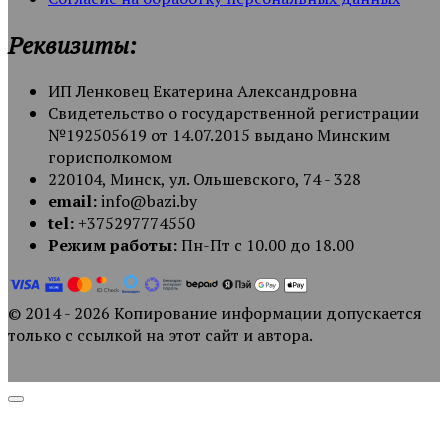
Реквизиты:
ИП Ленковец Екатерина Александровна
Свидетельство о государственной регистрации
№192505619 от 14.07.2015 выдано Минским
горисполкомом
220104, Минск, ул. Ольшевского, 74 - 328
email:
info@bazi.by
tel:
+375297774550
Режим работы:
Пн-Пт с 10.00 до 18.00
© 2014 - 2026 Копирование информации допускается
только с ссылкой на этот сайт и автора.