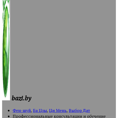
bazi.by
Фен-шуй
,
Ба Цзы
,
Ци Мень
,
Выбор Дат
Профессиональные консультации и обучение