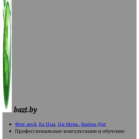
bazi.by
Фен-шуй
,
Ба Цзы
,
Ци Мень
,
Выбор Дат
Профессиональные консультации и обучение