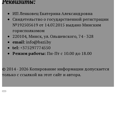
Реквизиты:
ИП Ленковец Екатерина Александровна
Свидетельство о государственной регистрации
№192505619 от 14.07.2015 выдано Минским
горисполкомом
220104, Минск, ул. Ольшевского, 74 - 328
email:
info@bazi.by
tel:
+375297774550
Режим работы:
Пн-Пт с 10.00 до 18.00
© 2014 - 2026 Копирование информации допускается
только с ссылкой на этот сайт и автора.