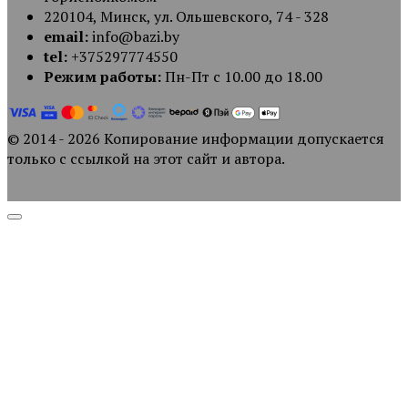
220104, Минск, ул. Ольшевского, 74 - 328
email:
info@bazi.by
tel:
+375297774550
Режим работы:
Пн-Пт с 10.00 до 18.00
© 2014 - 2026 Копирование информации допускается
только с ссылкой на этот сайт и автора.