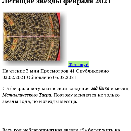
Летящие звезды февраля 2021
Фэн-шуй
На чтение
3 мин
Просмотров
41
Опубликовано
03.02.2021
Обновлено
03.02.2021
С 3 февраля вступают в свои владения
год Быка
и месяц
Металлического Тигра
.
Поэтому меняются не только
звезды года, но и звезды месяца.
⠀
Весь год неблагоприятная звезда «5» будет жить на