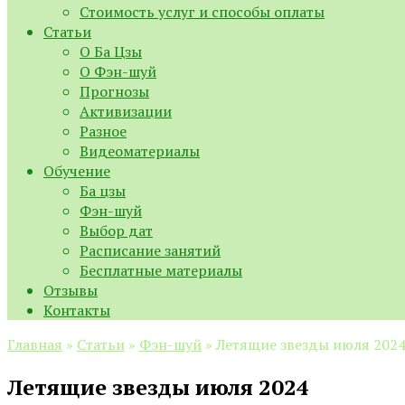
Стоимость услуг и способы оплаты
Статьи
О Ба Цзы
О Фэн-шуй
Прогнозы
Активизации
Разное
Видеоматериалы
Обучение
Ба цзы
Фэн-шуй
Выбор дат
Расписание занятий
Бесплатные материалы
Отзывы
Контакты
Главная
»
Статьи
»
Фэн-шуй
»
Летящие звезды июля 202
Летящие звезды июля 2024