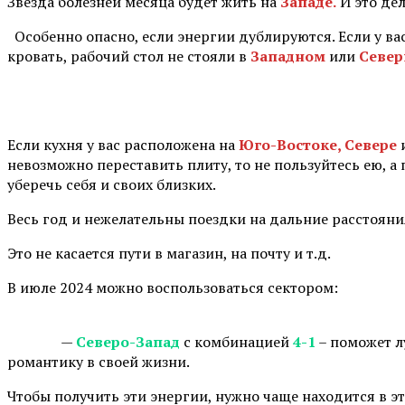
Звезда болезней месяца будет жить на
Западе.
И это де
Особенно опасно, если энергии дублируются. Если у ва
кровать, рабочий стол не стояли в
Западном
или
Севе
⠀
Если кухня у вас расположена на
Юго-Востоке, Севере
невозможно переставить плиту, то не пользуйтесь ею, а
уберечь себя и своих близких.
Весь год и нежелательны поездки на дальние расстояни
Это не касается пути в магазин, на почту и т.д.
В июле 2024 можно воспользоваться сектором:
⠀ —
Северо-Запад
с комбинацией
4-1
– поможет л
романтику в своей жизни.
Чтобы получить эти энергии, нужно чаще находится в эт