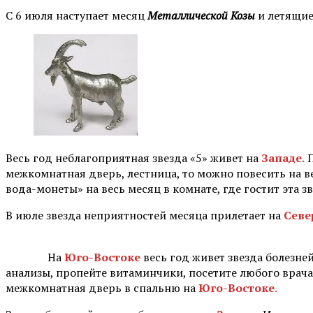
С 6 июля наступает месяц
Металлической Козы
и летящие
Весь год неблагоприятная звезда «5» живет на
Западе.
П
межкомнатная дверь, лестница, то можно повесить на в
вода-монеты» на весь месяц в комнате, где гостит эта зв
В июле звезда неприятностей месяца прилетает на
Севе
⠀ На
Юго-Востоке
весь год живет звезда болезней
анализы, пропейте витаминчики, посетите любого врача.
межкомнатная дверь в спальню на
Юго-Востоке
.