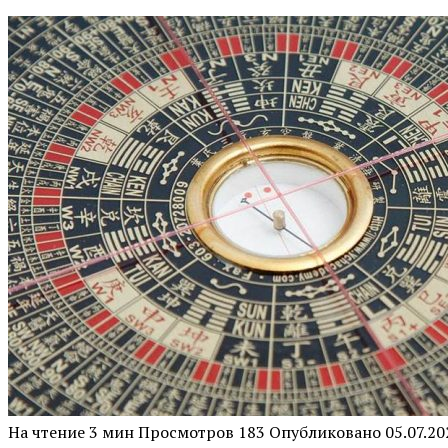
На чтение
3 мин
Просмотров
183
Опубликовано
05.07.20