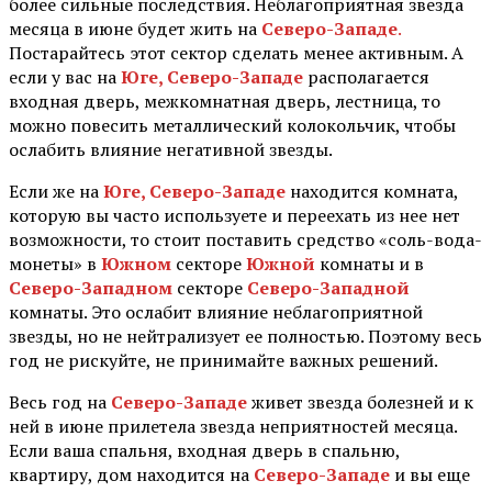
более сильные последствия. Неблагоприятная звезда
месяца в июне будет жить на
Северо-Западе
.
Постарайтесь этот сектор сделать менее активным. А
если у вас на
Юге, Северо-Западе
располагается
входная дверь, межкомнатная дверь, лестница, то
можно повесить металлический колокольчик, чтобы
ослабить влияние негативной звезды.
Если же на
Юге, Северо-Западе
находится комната,
которую вы часто используете и переехать из нее нет
возможности, то стоит поставить средство «соль-вода-
монеты» в
Южном
секторе
Южной
комнаты и в
Северо-Западном
секторе
Северо-Западной
комнаты. Это ослабит влияние неблагоприятной
звезды, но не нейтрализует ее полностью. Поэтому весь
год не рискуйте, не принимайте важных решений.
Весь год на
Северо-Западе
живет звезда болезней и к
ней в июне прилетела звезда неприятностей месяца.
Если ваша спальня, входная дверь в спальню,
квартиру, дом находится на
Северо-Западе
и вы еще