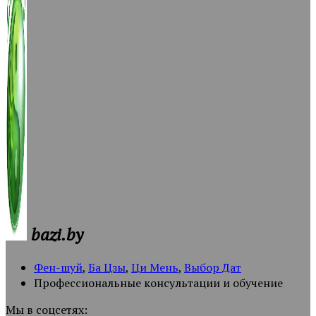
bazi.by
Фен-шуй
,
Ба Цзы
,
Ци Мень
,
Выбор Дат
Профессиональные консультации и обучение
Мы в соцсетях: