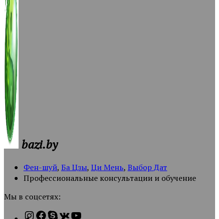
bazi.by
Фен-шуй
,
Ба Цзы
,
Ци Мень
,
Выбор Дат
Профессиональные консультации и обучение
Мы в соцсетях: