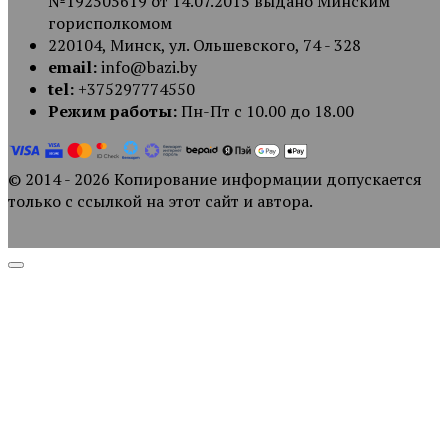
№192505619 от 14.07.2015 выдано Минским
горисполкомом
220104, Минск, ул. Ольшевского, 74 - 328
email:
info@bazi.by
tel:
+375297774550
Режим работы:
Пн-Пт с 10.00 до 18.00
© 2014 - 2026 Копирование информации допускается
только с ссылкой на этот сайт и автора.