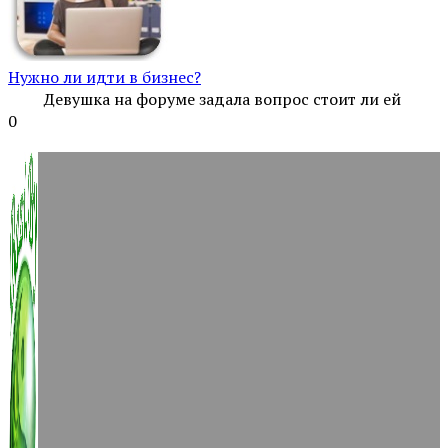
Нужно ли идти в бизнес?
Девушка на форуме задала вопрос стоит ли ей
0