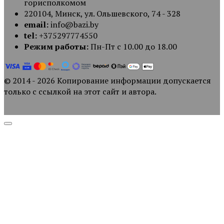
горисполкомом
220104, Минск, ул. Ольшевского, 74 - 328
email:
info@bazi.by
tel:
+375297774550
Режим работы:
Пн-Пт с 10.00 до 18.00
© 2014 - 2026 Копирование информации допускается
только с ссылкой на этот сайт и автора.