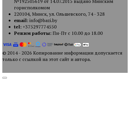
№192505619 от 14.07.2015 выдано Минским
горисполкомом
220104, Минск, ул. Ольшевского, 74 - 328
email:
info@bazi.by
tel:
+375297774550
Режим работы:
Пн-Пт с 10.00 до 18.00
© 2014 - 2026 Копирование информации допускается
только с ссылкой на этот сайт и автора.