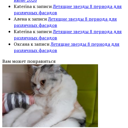
Katerina
к записи
Летящие звезды 8 периода для
различных фасадов
Алена
к записи
Летящие звезды 8 периода для
различных фасадов
Katerina
к записи
Летящие звезды 8 периода для
различных фасадов
Оксана
к записи
Летящие звезды 8 периода для
различных фасадов
Вам может понравиться