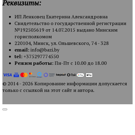
Реквизиты:
ИП Ленковец Екатерина Александровна
Свидетельство о государственной регистрации
№192505619 от 14.07.2015 выдано Минским
горисполкомом
220104, Минск, ул. Ольшевского, 74 - 328
email:
info@bazi.by
tel:
+375297774550
Режим работы:
Пн-Пт с 10.00 до 18.00
© 2014 - 2026 Копирование информации допускается
только с ссылкой на этот сайт и автора.