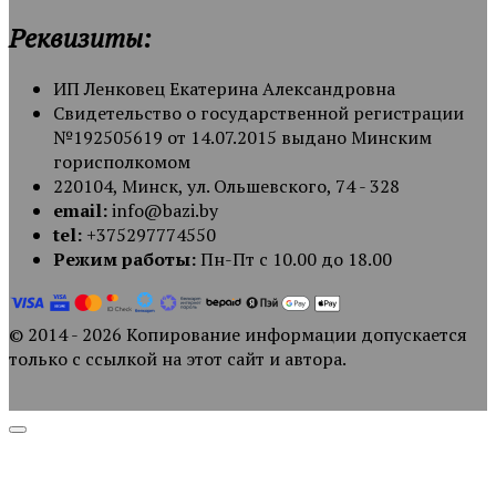
Реквизиты:
ИП Ленковец Екатерина Александровна
Свидетельство о государственной регистрации
№192505619 от 14.07.2015 выдано Минским
горисполкомом
220104, Минск, ул. Ольшевского, 74 - 328
email:
info@bazi.by
tel:
+375297774550
Режим работы:
Пн-Пт с 10.00 до 18.00
© 2014 - 2026 Копирование информации допускается
только с ссылкой на этот сайт и автора.