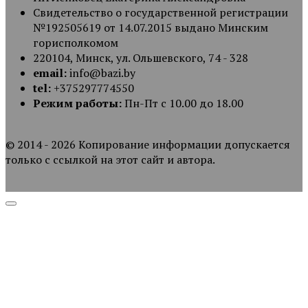
Свидетельство о государственной регистрации
№192505619 от 14.07.2015 выдано Минским
горисполкомом
220104, Минск, ул. Ольшевского, 74 - 328
email:
info@bazi.by
tel:
+375297774550
Режим работы:
Пн-Пт с 10.00 до 18.00
© 2014 - 2026 Копирование информации допускается
только с ссылкой на этот сайт и автора.