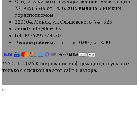
Свидетельство о государственной регистрации
№192505619 от 14.07.2015 выдано Минским
горисполкомом
220104, Минск, ул. Ольшевского, 74 - 328
email:
info@bazi.by
tel:
+375297774550
Режим работы:
Пн-Пт с 10.00 до 18.00
© 2014 - 2026 Копирование информации допускается
только с ссылкой на этот сайт и автора.